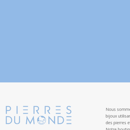
Nous sommes
bijoux utilis
des pierres 
Notre boutiq