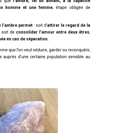
ues que
l’ambre, tel un aimant, a la capacité
re un homme et une femme
, étape obligée de
e l’ambre permet
: s
oit d’
attirer le regard de la
, s
oit de
consolider l’amour entre deux êtres
,
mée en cas de séparation.
onne que l’on veut séduire, garder ou reconquérir,
re auprès d’une certaine population sensible au