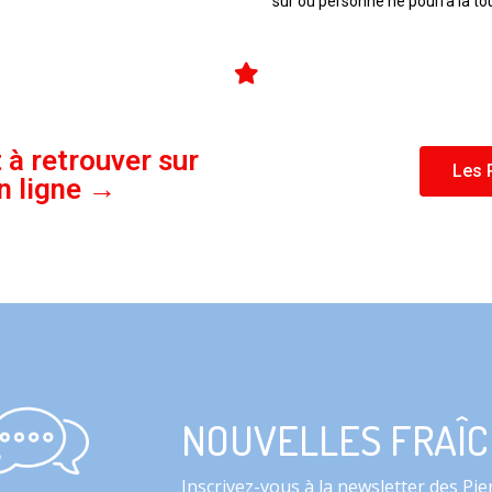
sûr où personne ne pourra la to
 à retrouver sur
Les 
n ligne →
NOUVELLES FRAÎ
Inscrivez-vous à la newsletter des P