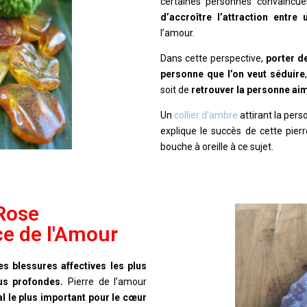
certaines personnes convainc
d’accroître l’attraction ent
l’amour.
Dans cette perspective,
porter d
personne que l’on veut séduire
s
oit de
retrouver la personne ai
Un
collier d’ambre
attirant la pers
explique le succès de cette pier
bouche à oreille à ce sujet.
Rose
ce de l'Amour
les blessures affectives les plus
us profondes.
Pierre de l’amour
tal le plus important pour le cœur