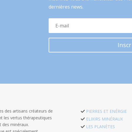
dernières news.
Inscr
 des artisans créateurs de
PIERRES ET ENÉRGIE
ant les vertus thérapeutiques
ELIXIRS MINÉRAUX
et des minéraux.
LES PLANÈTES
ue est spécialement