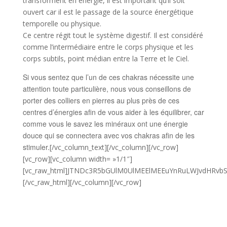
transforment en énergie, il est important qu’il soit
ouvert car il est le passage de la source énergétique
temporelle ou physique.
Ce centre régit tout le système digestif. Il est considéré
comme l’intermédiaire entre le corps physique et les
corps subtils, point médian entre la Terre et le Ciel.
Si vous sentez que l’un de ces chakras nécessite une
attention toute particulière, nous vous conseillons de
porter des colliers en pierres au plus près de ces
centres d’énergies afin de vous aider à les équilibrer, car
comme vous le savez les minéraux ont une énergie
douce qui se connectera avec vos chakras afin de les
stimuler.
[/vc_column_text][/vc_column][/vc_row]
[vc_row][vc_column width= »1/1″]
[vc_raw_html]JTNDc3R5bGUlM0UlMEElMEEuYnRuLWJvdHRv
[/vc_raw_html][/vc_column][/vc_row]