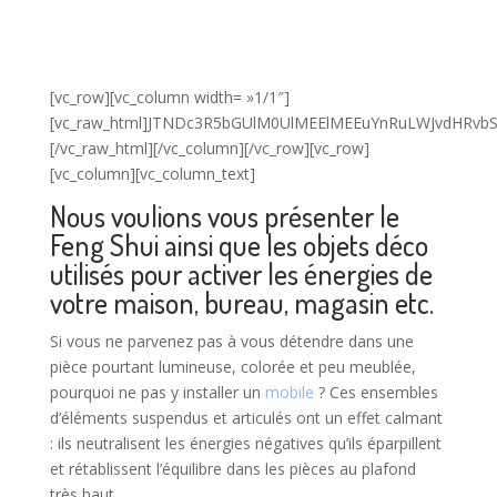
[vc_row][vc_column width= »1/1″]
[vc_raw_html]JTNDc3R5bGUlM0UlMEElMEEuYnRuLWJvdHRv
[/vc_raw_html][/vc_column][/vc_row][vc_row]
[vc_column][vc_column_text]
Nous voulions vous présenter le
Feng Shui ainsi que les objets déco
utilisés pour activer les énergies de
votre maison, bureau, magasin etc.
Si vous ne parvenez pas à vous détendre dans une
pièce pourtant lumineuse, colorée et peu meublée,
pourquoi ne pas y installer un
mobile
? Ces ensembles
d’éléments suspendus et articulés ont un effet calmant
: ils neutralisent les énergies négatives qu’ils éparpillent
et rétablissent l’équilibre dans les pièces au plafond
très haut.