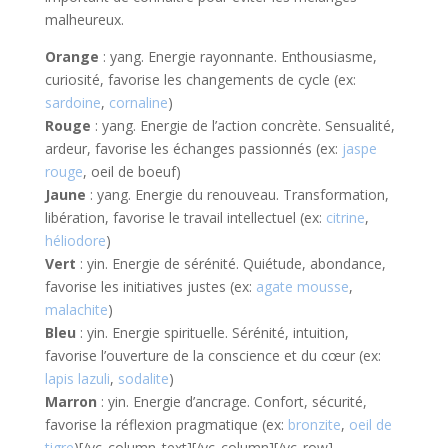
malheureux.
Orange
: yang. Energie rayonnante. Enthousiasme,
curiosité, favorise les changements de cycle (ex:
sardoine
,
cornaline
)
Rouge
: yang. Energie de l’action concrète. Sensualité,
ardeur, favorise les échanges passionnés (ex:
jaspe
rouge
, oeil de boeuf)
Jaune
: yang. Energie du renouveau. Transformation,
libération, favorise le travail intellectuel (ex:
citrine
,
héliodore
)
Vert
: yin. Energie de sérénité. Quiétude, abondance,
favorise les initiatives justes (ex:
agate mousse
,
malachite
)
Bleu
: yin. Energie spirituelle. Sérénité, intuition,
favorise l’ouverture de la conscience et du cœur (ex:
lapis lazuli
,
sodalite
)
Marron
: yin. Energie d’ancrage. Confort, sécurité,
favorise la réflexion pragmatique (ex:
bronzite
,
oeil de
tigre
)[/vc_column_text][/vc_column][/vc_row]