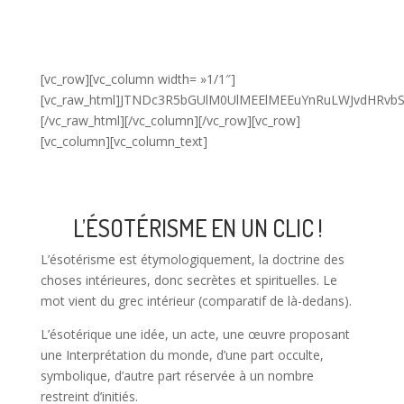
[vc_row][vc_column width= »1/1″]
[vc_raw_html]JTNDc3R5bGUlM0UlMEElMEEuYnRuLWJvdHRv
[/vc_raw_html][/vc_column][/vc_row][vc_row]
[vc_column][vc_column_text]
L’ÉSOTÉRISME EN UN CLIC !
L’ésotérisme est étymologiquement, la doctrine des
choses intérieures, donc secrètes et spirituelles. Le
mot vient du grec intérieur (comparatif de là-dedans).
L’ésotérique une idée, un acte, une œuvre proposant
une Interprétation du monde, d’une part occulte,
symbolique, d’autre part réservée à un nombre
restreint d’initiés.