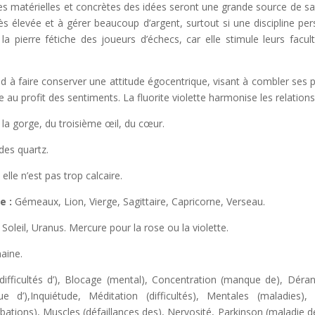
s matérielles et concrètes des idées seront une grande source de sati
s élevée et à gérer beaucoup d’argent, surtout si une discipline per
 la pierre fétiche des joueurs d’échecs, car elle stimule leurs facu
end à faire conserver une attitude égocentrique, visant à combler ses pr
 au profit des sentiments. La fluorite violette harmonise les relations
e la gorge, du troisième œil, du cœur.
des quartz.
 elle n’est pas trop calcaire.
e :
Gémeaux, Lion, Vierge, Sagittaire, Capricorne, Verseau.
:
Soleil, Uranus. Mercure pour la rose ou la violette.
aine.
difficultés d’), Blocage (mental), Concentration (manque de), Déra
e d’),Inquiétude, Méditation (difficultés), Mentales (maladies),
bations), Muscles (défaillances des), Nervosité, Parkinson (maladie 