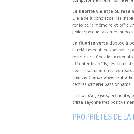
comportement, elle instille le 
La fluorite violette ou rose
a
Elle aide à concrétiser les inspi
renforce la mémoire et offre une 
philosophique rassérénant pour l’
La fluorite verte
dispose à pe
le relâchement indispensable po
restructure. Chez les matériali
affronter les défis, les combat
avec résolution dans les réali
chance. Comparativement à la flu
centres d’intérêt passionnants.
En bloc d’agrégats, la fluorite
cristal rayonne très positivemen
PROPRIÉTÉS DE LA 