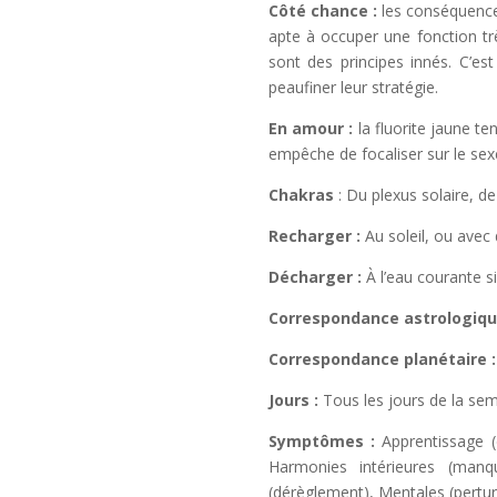
Côté chance :
les conséquence
apte à occuper une fonction trè
sont des principes innés. C’est
peaufiner leur stratégie.
En amour :
la fluorite jaune t
empêche de focaliser sur le sexe
Chakras
: Du plexus solaire, d
Recharger :
Au soleil, ou avec 
Décharger :
À l’eau courante si
Correspondance astrologiqu
Correspondance planétaire 
Jours :
Tous les jours de la sem
Symptômes :
Apprentissage (
Harmonies intérieures (manqu
(dérèglement), Mentales (pertur