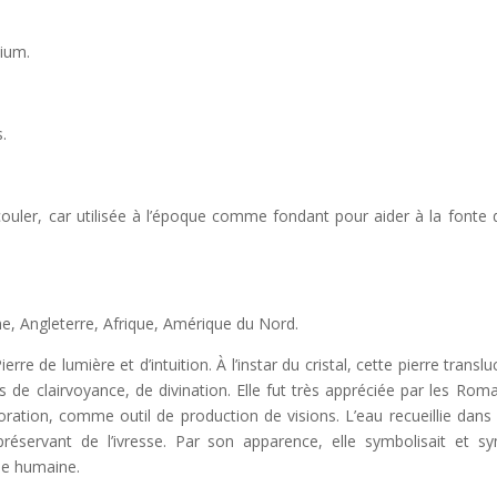
cium.
.
couler, car utilisée à l’époque comme fondant pour aider à la fonte d
ne, Angleterre, Afrique, Amérique du Nord.
ierre de lumière et d’intuition. À l’instar du cristal, cette pierre tra
 de clairvoyance, de divination. Elle fut très appréciée par les Roma
tion, comme outil de production de visions. L’eau recueillie dans un
 préservant de l’ivresse. Par son apparence, elle symbolisait et s
rie humaine.