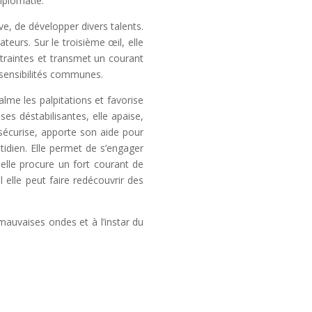
iplomatie.
ve, de développer divers talents.
ateurs. Sur le troisième œil, elle
contraintes et transmet un courant
s sensibilités communes.
lme les palpitations et favorise
es déstabilisantes, elle apaise,
 sécurise, apporte son aide pour
tidien. Elle permet de s’engager
elle procure un fort courant de
l elle peut faire redécouvrir des
mauvaises ondes et à l’instar du