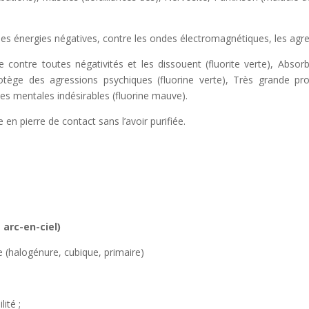
les énergies négatives, contre les ondes électromagnétiques, les ag
e contre toutes négativités et les dissouent (fluorite verte), Absor
tège des agressions psychiques (fluorine verte), Très grande pro
ces mentales indésirables (fluorine mauve).
ite en pierre de contact sans l’avoir purifiée.
 arc-en-ciel)
re (halogénure, cubique, primaire)
lité ;