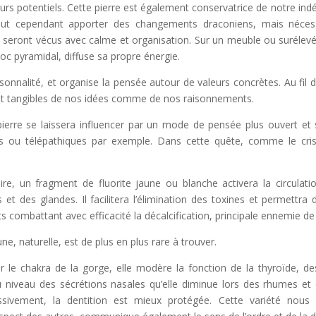
 leurs potentiels. Cette pierre est également conservatrice de notre 
peut cependant apporter des changements draconiens, mais nécess
eront vécus avec calme et organisation. Sur un meuble ou surélevé a
loc pyramidal, diffuse sa propre énergie.
ersonnalité, et organise la pensée autour de valeurs concrètes. Au fil 
et tangibles de nos idées comme de nos raisonnements.
pierre se laissera influencer par un mode de pensée plus ouvert et 
 ou télépathiques par exemple. Dans cette quête, comme le cristal,
aire, un fragment de fluorite jaune ou blanche activera la circulati
 et des glandes. Il facilitera l’élimination des toxines et permettra 
s combattant avec efficacité la décalcification, principale ennemie de
ne, naturelle, est de plus en plus rare à trouver.
r le chakra de la gorge, elle modère la fonction de la thyroïde, de
u niveau des sécrétions nasales qu’elle diminue lors des rhumes et
ssivement, la dentition est mieux protégée. Cette variété nou