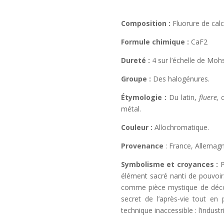
Composition :
Fluorure de cal
Formule chimique :
CaF2
Dureté :
4 sur l’échelle de Mohs
Groupe :
Des halogénures.
Étymologie :
Du latin,
fluere,
métal.
Couleur :
Allochromatique.
Provenance
: France, Allemag
Symbolisme et croyances :
P
élément sacré nanti de pouvoirs
comme pièce mystique de décora
secret de l’après-vie tout en
technique inaccessible : l’indust