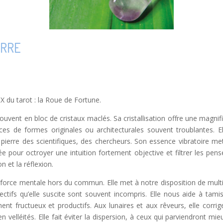
ERRE
 X du tarot : la Roue de Fortune.
ouvent en bloc de cristaux maclés. Sa cristallisation offre une magnifi
ices de formes originales ou architecturales souvent troublantes. El
la pierre des scientifiques, des chercheurs. Son essence vibratoire m
 pour octroyer une intuition fortement objective et filtrer les pen
n et la réflexion.
force mentale hors du commun. Elle met à notre disposition de multi
ectifs qu’elle suscite sont souvent incompris. Elle nous aide à tami
nt fructueux et productifs. Aux lunaires et aux rêveurs, elle corri
en velléités. Elle fait éviter la dispersion, à ceux qui parviendront mi