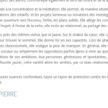
respect des autres, communique également le sens de l’ordre et de la d
ide à la concentration et la méditation. Elle permet, de manière intuiti
rations des créatifs, et les projets lumineux ou novateurs des investig
ouverture vers l’inconnu, l’infini, les plans subtils. Elle allège les 
esprit. À l’instar de la verte, elle incite au relationnel, au partage de
u près des mêmes vertus que la jaune. Sur le chakra du cœur, elle ca
ur trouver le sommeil. Elle donne foi en ses capacités. Lors de phas
stes obsessionnels, elle endigue la peur de manquer. En général, elle
s sociaux ou simplement les oppositions parfois âpres à vivre au quo
sations de ses ambitions. Aux personnes généreuses et spontanées, 
orite jaune’, cette variété attire les amitiés, par ce biais relationne
, toutes nuances confondues, taure un rayon de protection contre les 
t.
PIERRE