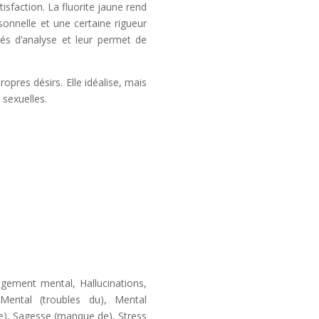
sfaction. La fluorite jaune rend
sonnelle et une certaine rigueur
ltés d’analyse et leur permet de
opres désirs. Elle idéalise, mais
 sexuelles.
ngement mental, Hallucinations,
 Mental (troubles du), Mental
de), Sagesse (manque de), Stress