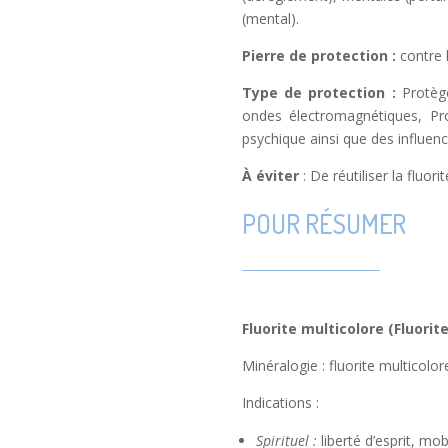
(mental).
Pierre de protection :
contre 
Type de protection :
Protèg
ondes électromagnétiques, Pro
psychique ainsi que des influen
À
éviter
: De réutiliser la fluor
POUR RÉSUMER
Fluorite multicolore (Fluorite
Minéralogie : fluorite multicolo
Indications :
Spirituel :
liberté d’esprit, mobi