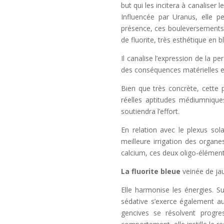
but qui les incitera à canaliser
Influencée par Uranus, elle 
présence, ces bouleversements s
de fluorite, très esthétique en b
Il canalise l’expression de la p
des conséquences matérielles 
Bien que très concrète, cette 
réelles aptitudes médiumniques
soutiendra l’effort.
En relation avec le plexus sol
meilleure irrigation des organes
calcium, ces deux oligo-élément
La fluorite bleue
veinée de jau
Elle harmonise les énergies. Su
sédative s’exerce également a
gencives se résolvent progre