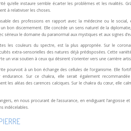
té qu’elle instaure semble écarter les problèmes et les rivalités. G
nt à relativiser les choses.
spensable des professions en rapport avec la médecine ou le social, 
 un bon discernement. Elle concède un sens naturel de la diplomatie
vec sérieux le domaine du paranormal aux mystiques et aux signes d’e
tes les couleurs du spectre, est la plus appropriée. Sur le coronal
cultés extra-sensorielles des natures déjà prédisposées. Cette variété
 un vrai soutien à ceux qui désirent s’orienter vers une carrière artis
rite pourvoit à un bon échange des cellules de l’organisme. Elle fortif
ur endurance. Sur ce chakra, elle serait également recommandé
ent les aléas des carences calciques. Sur le chakra du cœur, elle calme
angers, en nous procurant de l’assurance, en endiguant l’angoisse et l
ns indécelables.
PIERRE