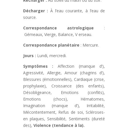
Recharger :
Au soleil du matin ou du soir.
Décharger :
À l’eau courante, à l’eau de
source.
Correspondance astrologique
:
Gémeaux, Vierge, Balance, V erseau.
Correspondance planétaire
: Mercure.
Jours :
Lundi, mercredi.
Symptômes :
Affection (manque d’),
Agressivité, Allergie, Amour (chagrins d’),
Blessures (émotionnelles), Cardiaque (crise,
prophylaxie), Croissance (des enfants),
Désobligeance, Emotions (conflits),
Emotions (chocs), Hématomes,
Imagination (manque d’), Irritabilité,
Mécontentement, Refus de soi, Scléroses-
en plaques, Sensibilité, Sentiments (dureté
des),
Violence (tendance à la).